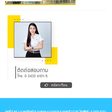
สัมพัทธ์พงศ์
ตำแหน่ง :
รองคณบดี คณะบริหารธุรกิจ
นิสิตที่ไม่มีผลคะแนนการสอบภาษาอังกฤษ หรือมีคะแนนน้อยกว่า
ตำแหน่งทางวิชาการ :
ผู้ช่วยศาสตราจารย์
เกณฑ์ที่กำหนดจะต้องเรียนรายวิชาเพิ่ม คือ
วุฒิการศึกษาสูงสุด :
บริหารธุรกิจดุษฎีบัณฑิต
บธ.ด. (การตลาด)
932-
ทักษะภาษาอังกฤษบัณฑิตศึกษา
3 (3-0-
ความเชี่ยวชาญวิชาที่สอน :
การจัดการนวัตกรรม
105
(English Skills for Graduate Studies)
6)
ทางการตลาดในยุคดิจิทัล
การสร้างสรรค์การสื่อสารการตลาดยุคดิจิทัล
ภาษาอังกฤษวิชาการสำหรับบัณฑิต
การวิเคราะห์คุณค่าและพฤติกรรมผู้บริโภคใน
932-
ศึกษา
3 (3-0-
เศรษฐกิจดิจิทัล
106
Academic English for Graduate
6)
Studies
ชื่อ – สกุล :
ผู้ช่วยศาสตราจารย์ ดร.ยุทธนาท บุณ
ยะชัย
ตำแหน่ง :
อาจารย์ประจำหลักสูตรบริหารธุรกิจ
แผน
2.1
มหาบัณฑิต
1. กลุ่มวิชาบังคับ 12 หน่วยกิต
ตำแหน่งทางวิชาการ :
ผู้ช่วยศาสตราจารย์
วุฒิการศึกษาสูงสุด :
Doctor of Business
3
สมัครเรียน
ปรัชญาและแนวคิดทางการบริหารธุรกิจขั้นสูง
Administration
912-
(3-
(Philosophy and Ideology in advanced
ความเชี่ยวชาญวิชาที่สอน :
Principle of
201
0-
Business Administration)
Management, Leadership,
6)
International Business Administration,
Entrepreneurship
ปรัชญาและระเบียบวิธีวิจัยทางบริหารธุรกิจขั้น
3
เลขที่ 9 หมู่ 1 ถ.นครอินทร์ ต.บางขนุน อ.บางกรวย จ.นนทบุรี 11130 โทรศัพท์ : 0 2432 6101-