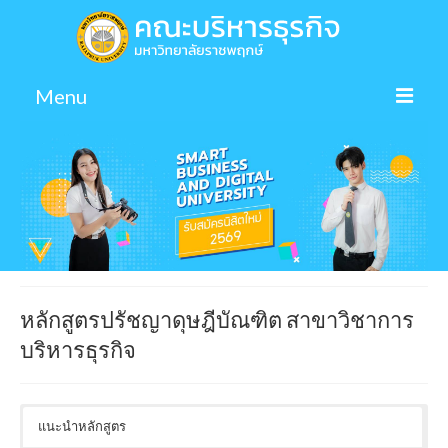
Menu
หน้าหลัก
ข้อมูลคณะ ▼
สาขา/หลักสูตร ▼
งานวิจัย ▼
ข่าว/กิจกรรม
หลักสูตรปรัชญาดุษฎีบัณฑิต สาขาวิชาการ
บริหารธุรกิจ
ความรู้ ▼
ติดต่อเรา
แนะนำหลักสูตร